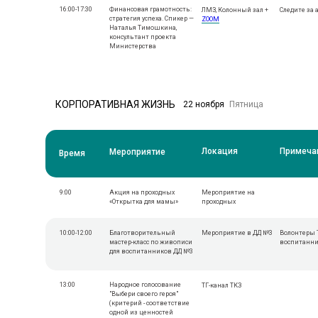
16:00-17:30
Финансовая грамотность:
ЛМЗ, Колонный зал +
Следите за
стратегия успеха. Спикер —
ZOOM
Наталья Тимошкина,
консультант проекта
Министерства
КОРПОРАТИВНАЯ ЖИЗНЬ
22 ноября
Пятница
Локация
Примеча
Мероприятие
Время
9:00
Акция на проходных
Мероприятие на
«Открытка для мамы»
проходных
10:00-12:00
Благотворительный
Мероприятие в ДД №3
Волонтеры 
мастер-класс по живописи
воспитанни
для воспитанников ДД №3
13:00
Народное голосование
ТГ-канал ТКЗ
"Выбери своего героя"
(критерий - соответствие
одной из ценностей