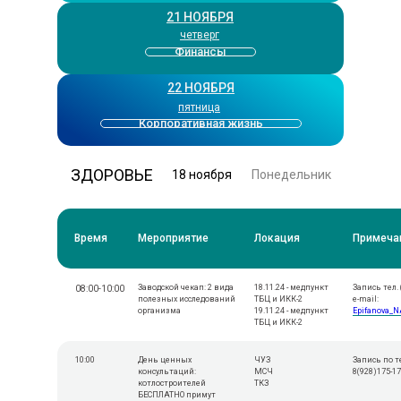
21 НОЯБРЯ
четверг
Финансы
22 НОЯБРЯ
пятница
Корпоративная жизнь
ЗДОРОВЬЕ
18 ноября
Понедельник
Время
Мероприятие
Локация
Примеча
Заводской чекап: 2 вида
18.11.24 - медпункт
Запись тел. 
08:00-10:00
полезных исследований
ТБЦ и ИКК-2
e-mail:
организма
19.11.24 - медпункт
Epifanova_N
ТБЦ и ИКК-2
10:00
День ценных
ЧУЗ
Запись по т
консультаций:
МСЧ
8(928)175-17
котлостроителей
ТКЗ
БЕСПЛАТНО примут