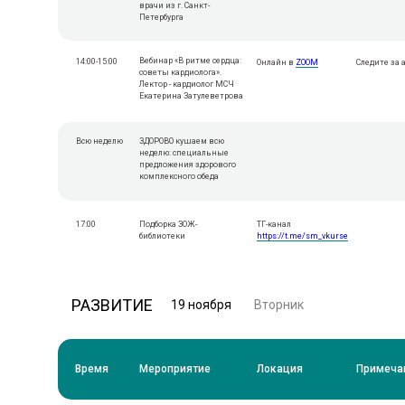
врачи из г. Санкт-
Петербурга
Вебинар «В ритме сердца:
14:00-15:00
Онлайн в
ZOOM
Cледите за
советы кардиолога».
Лектор - кардиолог МСЧ
Екатерина Затулеветрова
Всю неделю
ЗДОРОВО кушаем всю
неделю: специальные
предложения здорового
комплексного обеда
17:00
Подборка ЗОЖ-
ТГ-канал
библиотеки
https://t.me/sm_vkurse
РАЗВИТИЕ
19 ноября
Вторник
Время
Мероприятие
Локация
Примеча