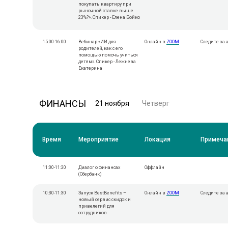
покупать квартиру при
рыночной ставке выше
23%?». Спикер - Елена Бойко
15:00-16:00
Вебинар «ИИ для
Онлайн в
ZOOM
Следите за
родителей, как с его
помощью помочь учиться
детям». Спикер - Лежнева
Екатерина
ФИНАНСЫ
21 ноября
Четверг
Время
Мероприятие
Локация
Примеча
11:00-11:30
Диалог о финансах
Оффлайн
(Сбербанк)
10:30-11:30
Запуск BestBenefits –
Онлайн в
ZOOM
Следите за
новый сервис скидок и
привелегий для
сотрудников