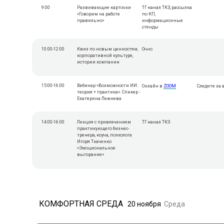
9:00
Развивающие карточки
ТГ-канал ТКЗ, рассылка
«Говорим на работе
по КП,
правильно»
информационные
стенды
10:00-12:00
Квиз по новым ценностям,
Очно
корпоративной культуре,
истории компании
15:00-16:00
Вебинар «Возможности ИИ:
Онлайн в
ZOOM
Следите за
теория + практика». Спикер -
Екатерина Лежнева
14:00-16:00
Лекция с привлечением
ТГ-канал ТКЗ
практикующего бизнес-
тренера, коуча, психолога
Игоря Ткаченко
«Эмоциональное
выгорание»
КОМФОРТНАЯ СРЕДА
20 ноября
Среда