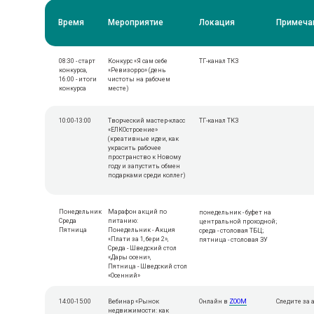
Время
Мероприятие
Локация
Примеча
08:30 - старт
Конкурс «Я сам себе
ТГ-канал ТКЗ
конкурса,
«Ревизорро» (день
16:00 - итоги
чистоты на рабочем
конкурса
месте)
10:00-13:00
Творческий мастер-класс
ТГ-канал ТКЗ
«ЕЛКОстроение»
(креативные идеи, как
украсить рабочее
пространство к Новому
году и запустить обмен
подарками среди коллег)
Понедельник
Марафон акций по
понедельник - буфет на
Среда
питанию:
центральной проходной;
Пятница
Понедельник - Акция
среда - столовая ТБЦ;
«Плати за 1, бери 2»,
пятница - столовая ЗУ
Среда - Шведский стол
«Дары осени»,
Пятница - Шведский стол
«Осенний»
14:00-15:00
Вебинар «Рынок
Онлайн в
ZOOM
Следите за
недвижимости: как