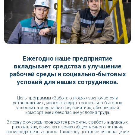
Ежегодно наше предприятие
вкладывает средства в улучшение
рабочей среды и социально-бытовых
условий для наших сотрудников.
Цель программы «Забота о людях» заключается в
установлении единого стандарта социально-бытовых
условий на всех наших предприятиях, обеспечивая
комфортные и безопасные условия труда.
В первую очередь проводятся ремонтные работы в душевых,
раздевалках, санузлах и зонах общественного питания
производственных цехов. Также осуществляется оснащение
офисных помещений кондиционерами. Приоритетность
ремонтов определяется совместно с представителями
профсоюзов.
>312 млн
₽
составила общая сумма затрат на эти
работы
+30%
увеличен бюджет на ремонт социально-
бытовых помещений в 2025 году
Это дополнительные ресурсы, которые позволят улучшить
условия труда и отдыха наших сотрудников, создавая еще
более благоприятную и комфортную атмосферу в компании.