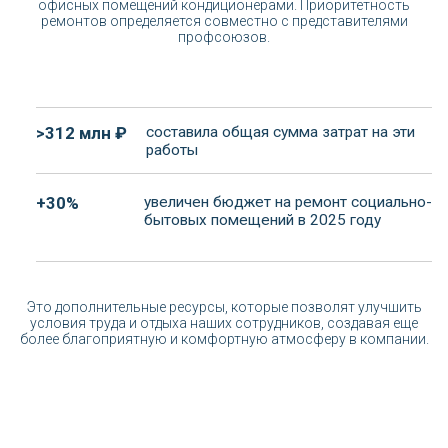
Финансы
Здоровье
Дни начисления зарплаты
Физическое здоровье
Здоровое
Компенсация питания
питание
Спортивное сообщество
Финансовая грамотность
Эмоциональный баланс
Материальная помощь
Приведи друга
Ценности
Специальные предложения
Привилегии зарплатного
Развитие
клиента
Среда
Фабрика результатов
Жилищные программы
ЭнергоАкадемия
Улучшение рабочих условий
Профессиональное
развитие
Бронь и поддержка