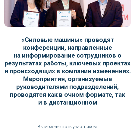
на информирование сотрудников о
результатах работы, ключевых проектах
и происходящих в компании изменениях.
Мероприятия, организуемые
руководителями подразделений,
проводятся как в очном формате, так
и в дистанционном
Вы можете стать участником:
информационной конференции компании;
конференции подразделения (производства,
дирекции);
кросс–функциональной конференции по
направлениям (например, качеству, сбытовым
процессам, закупкам).
Финансы
Здоровье
Дни начисления зарплаты