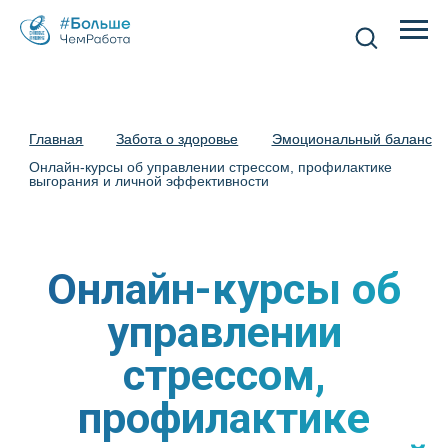
Главная
Главная
Забота о здоровье
Забота о здоровье
Эмоциональный баланс
Эмоциональный баланс
Онлайн-курсы об управлении стрессом, профилактике
выгорания и личной эффективности
Онлайн-курсы об
управлении
стрессом,
профилактике
выгорания и личной
эффективности
01
Онлайн пространство