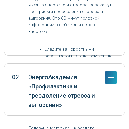
выгорания»
Полезные материалы в разделе
«Профилактика и преодоление стресса и
выгорания».
Здесь вы сможете пройти опрос и
определить свой уровень эмоционального
состояния, изучить материалы от
экспертов, они собраны в два раздела:
для сотрудника (как помочь себе) и
руководителя (как помочь своей
команде), изучить курс «Управление
стрессом».
Как получить доступ к материалам?
Зарегистрируйтесь на платформе
«ЭнергоАкадемия» —
https://study.neg-it.ru/
.
03
Тренинг «Личностная
устойчивость»