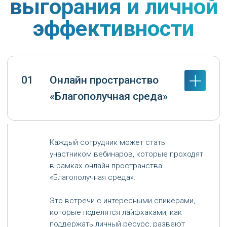
«Благополучная среда»
Каждый сотрудник может стать
участником вебинаров, которые проходят
в рамках онлайн пространства
«Благополучная среда».
Это встречи с интересными спикерами,
которые поделятся лайфхаками, как
поддержать личный ресурс, развеют
мифы о здоровье и стрессе, расскажут
про приемы преодоления стресса и
выгорания. Это 60 минут полезной
информации о себе и для своего
здоровья.
Следите за новостными
рассылками и в телеграм-канале
«
СМ: Будь в курсе
».
02
ЭнергоАкадемия
«Профилактика и
преодоление стресса и