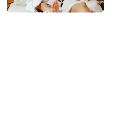
Нач
год
СМ