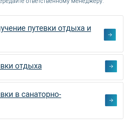
ыха
наторно-
Реостат
Путевки выходного дня