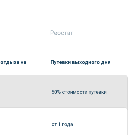
50% стоимости путевки
от 1 года
до 3 суток
не чаще 1 раза в год