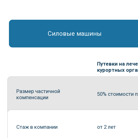
курортных организац
Размер частичной
50% стоимости путевки
компенсации
Стаж в компании
от 2 лет
Срок путевки
до 14 дней
Периодичность
не чаще 1 раза в 2 года
предоставления путевки
вредных профессий – 