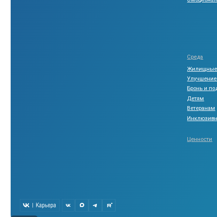
© 2025, «life.power»