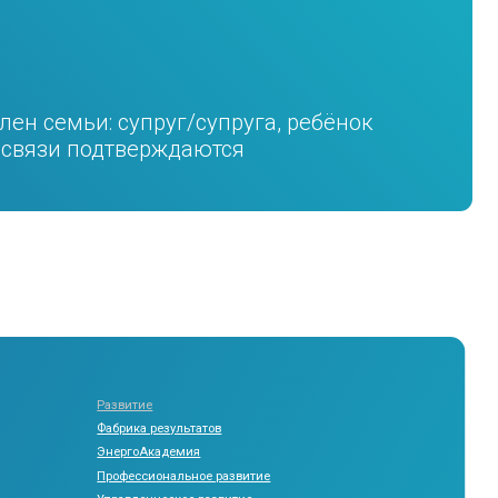
путевки
60% стоимости путевки
витие
рика результатов
ргоАкадемия
фессиональное развитие
от 3 лет
авленческое развитие
никам и студентам
торий СМ
до 3 суток
 2 года
не более 3-х раз в год