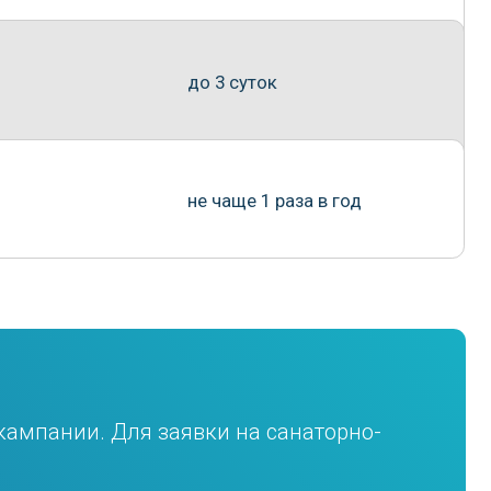
Для заявки на санаторно-
супруг/супруга, ребёнок
тверждаются
еждениях отдыха на
Путевки выходного дня
а