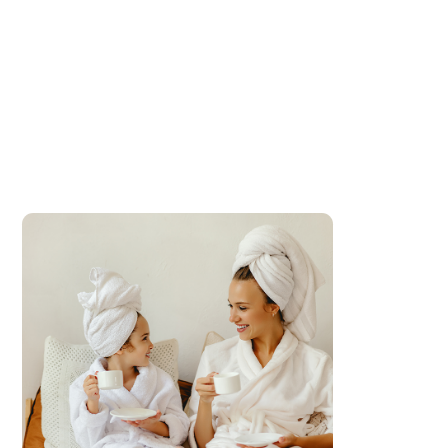
На
еж
льг
ком