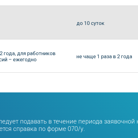
 подавать в течение периода заявочной кампании. 
правка по форме 070/у.
едующие виды путёвок:
 — индивидуальная.
емейная (второй человек по путёвке — член семьи: 
на очной форме, родитель). Родственные связи под
Путевки в учреждениях отдыха на
Путевки в учр
санаторно-
Путевки на лечение в санаторно-
период отпуска
период отпуск
иях
курортных организациях