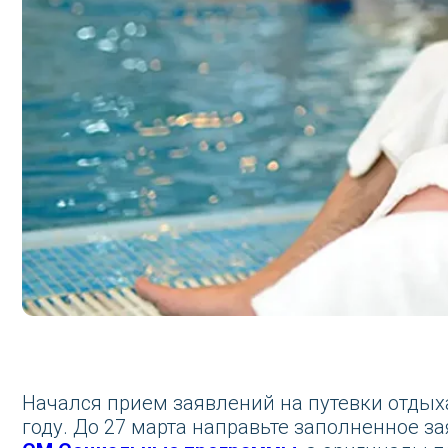
ался прием заявлений на путевки отдыха и санатор
у. До 27 марта направьте заполненное заявление и
.Социальные программы
, а оригиналы передайте 
Скачать бланк заявления на получение 
санаторно-курортного лечения