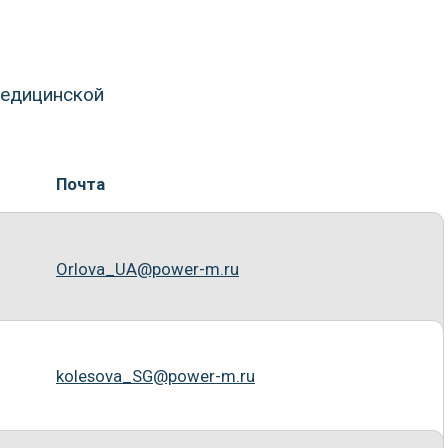
ova_SG@power-m.ru
n_EV@power-m.ru
nova_NA@tkz.su
eva_NA@power-m.ru