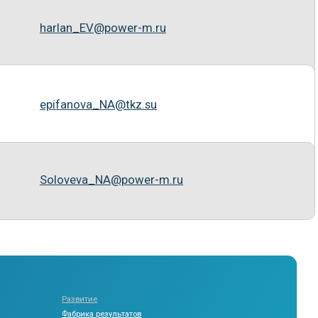
витие
рика результатов
ргоАкадемия
фессиональное развитие
авленческое развитие
никам и студентам
торий СМ