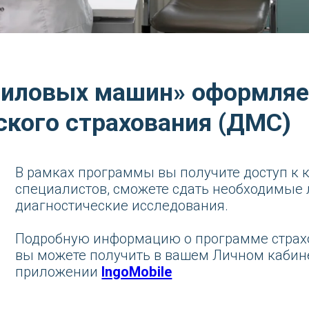
ловых машин» оформляется по
го страхования (ДМС)
рамках программы вы получите доступ к консульта
ециалистов, сможете сдать необходимые лаборатор
агностические исследования.
дробную информацию о программе страхования и пе
 можете получить в вашем Личном кабинете на сайт
иложении
IngoMobile