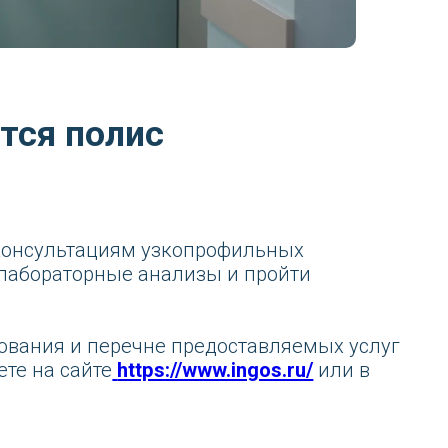
лис
циям узкопрофильных
ные анализы и пройти
речне предоставляемых услуг
е
https://www.ingos.ru/
или в