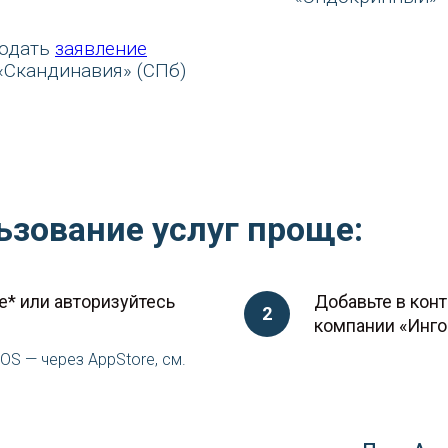
подать
заявление
 «Скандинавия» (СПб)
ьзование услуг проще:
e* или авторизуйтесь
Добавьте в конт
компании «Ингос
IOS — через AppStore, см.