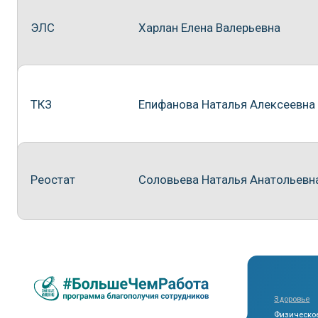
Здоровье
Физическое здоровь
Здоровое питание
Спортивное сообщес
Эмоциональный бал
Среда
Жилищные програм
Улучшение рабочих 
Бронь и поддержка 
Детям
Ветеранам
Инклюзивность и по
Ценности