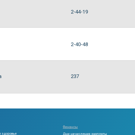
Финансы
Раз
Фаб
е
Дни начисления зарплаты
Компенсация питания
Эне
Финансовая грамотность
тво
Про
Материальная помощь
анс
Упр
Приведи друга
Уче
Специальные предложения
Лек
Привилегии зарплатного клиента
Жизнь
Корпоративные мероприятия
мы
условий
Волонтерам
мобилизованных
ЛМЗ - Родина Зенита
ддержка
Новости