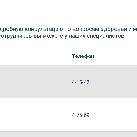
4-75-69
koles
2-44-19
harla
2-40-48
epifa
237
Solov