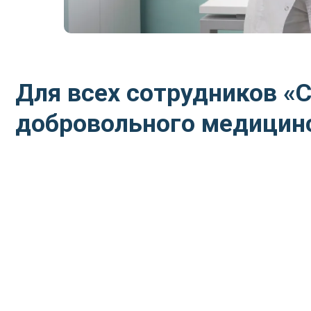
Для всех сотрудников «Си
добровольного медицинско
В 
сп
ди
По
вы
пр