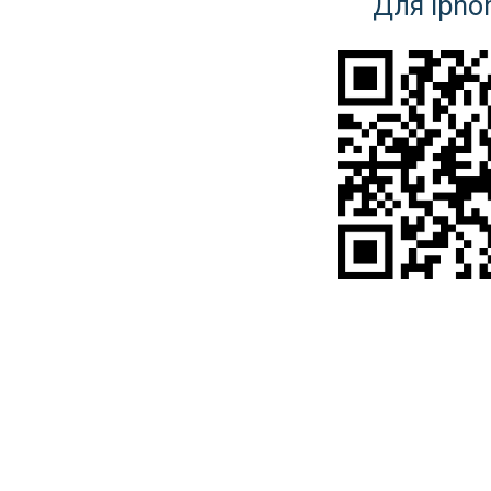
Для Ipho
Контакты
Получить подробн
поддержки сотруд
Завод
Менеджер
СМ ГО
Орлова Юлия Александровна