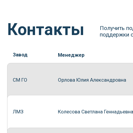
ЛМЗ
Колесова Светлана Геннадьевна
ЭЛС
Харлан Елена Валерьевна
ТКЗ
Епифанова Наталья Алексеевна
Реостат
Соловьева Наталья Анатольевна