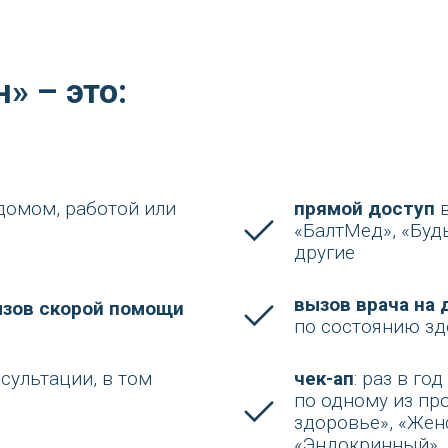
н»
– это:
 домом, работой или
прямой доступ
в
«БалтМед», «Буд
другие
вызов врача на 
зов скорой помощи
по состоянию з
нсультации, в том
чек-ап
: раз в г
по одному из пр
здоровье», «Жен
«Эндокринный»